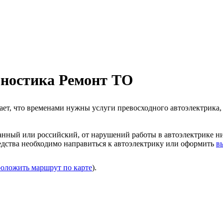
ностика Ремонт ТО
т, что временами нужны услуги превосходного автоэлектрика, 
ранный или российский, от нарушений работы в автоэлектрике н
едства необходимо направиться к автоэлектрику или оформить
в
оложить маршрут по карте
).