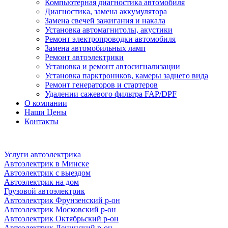
Компьютерная диагностика автомобиля
Диагностика, замена аккумулятора
Замена свечей зажигания и накала
Установка автомагнитолы, акустики
Ремонт электропроводки автомобиля
Замена автомобильных ламп
Ремонт автоэлектрики
Установка и ремонт автосигнализации
Установка парктроников, камеры заднего вида
Ремонт генераторов и стартеров
Удалении сажевого фильтра FAP/DPF
О компании
Наши Цены
Контакты
Услуги автоэлектрика
Автоэлектрик в Минске
Автоэлектрик с выездом
Автоэлектрик на дом
Грузовой автоэлектрик
Автоэлектрик Фрунзенский р-он
Автоэлектрик Московский р-он
Автоэлектрик Октябрьский р-он
Автоэлектрик Ленинский р-он