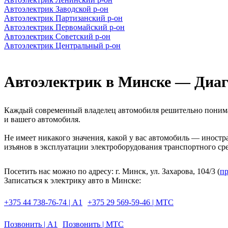
Автоэлектрик Заводской р-он
Автоэлектрик Партизанский р-он
Автоэлектрик Первомайский р-он
Автоэлектрик Советский р-он
Автоэлектрик Центральный р-он
Автоэлектрик в Минске — Диаг
Каждый современный владелец автомобиля решительно понимае
и вашего автомобиля.
Не имеет никакого значения, какой у вас автомобиль — иност
изъянов в эксплуатации электроборудования транспортного ср
Посетить нас можно по адресу: г. Минск, ул. Захарова, 104/3 (
пр
Записаться к электрику авто в Минске:
+375 44 738-76-74 | А1
+375 29 569-59-46 | МТС
Позвонить | А1
Позвонить | МТС