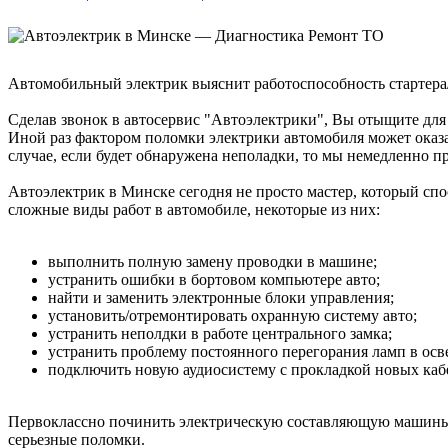
Автомобильный электрик выяснит работоспособность стартера/
Сделав звонок в автосервис "Автоэлектрики", Вы отыщите дл
Иной раз фактором поломки электрики автомобиля может оказа
случае, если будет обнаружена неполадки, то мы немедленно п
Автоэлектрик в Минске сегодня не просто мастер, который сп
сложные виды работ в автомобиле, некоторые из них:
выполнить полную замену проводки в машине;
устранить ошибки в бортовом компьютере авто;
найти и заменить электронные блоки управления;
установить/отремонтировать охранную систему авто;
устранить неполдки в работе центрального замка;
устранить проблему постоянного перегорания ламп в осв
подключить новую аудиосистему с прокладкой новых кабе
Первоклассно починить электрическую составляющую машины 
серьезные поломки.